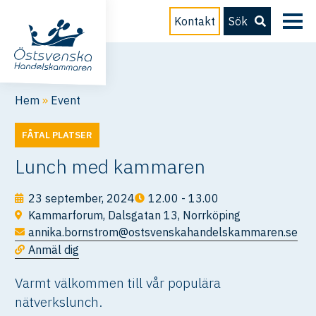
Kontakt
Sök
Hem
»
Event
FÅTAL PLATSER
Lunch med kammaren
23 september, 2024
12.00 - 13.00
Kammarforum, Dalsgatan 13, Norrköping
annika.bornstrom@ostsvenskahandelskammaren.se
Anmäl dig
Varmt välkommen till vår populära
nätverkslunch.