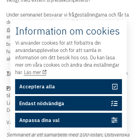
viktigt med extern styrelsekompetens?
Under seminariet besvarar vi frågeställningarna och får ta
del av goda exempel. Lyssna till företag som själva har
Information om cookies
gjort resan och som kommer att dela med sig av deras
erfarenheter av att ha gått från ägarlett till ägarstyrt
Vi använder cookies för att förbättra din
bolag. Vi får dessutom lyssna på en styrelsementor som
användarupplevelse och för att samla in
har stöttat företag i förberedelsen att ta steget till en
information om ditt besök hos oss. Du kan läsa
aktiv styrelse.
mer om våra cookies och ändra dina inställningar
här.
Läs mer
Tid:
Måndagen den 20 september klockan 16.00-17.30.
Acceptera alla
Plats:
Seminariet är digitalt och länk skickas ut på mail
till anmälda under förmiddagen.
Länken öppnas 10 minuter innan seminariet startar.
Endast nödvändiga
Deltagandet är kostnadsfritt.
Anpassa dina val
Varmt välkommen!
Seminariet är ett samarbete med 100-listan, Östsvenska