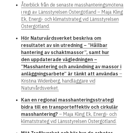
Återblick från de senaste masshanteringsmötena
i regi av Länsstyrelsen Östergötland – Maja Kling
Ek, Energi- och klimatstrateg vid Länsstyrelsen
Östergötland.
Hör Naturvårdsverket beskriva om
resultatet av sin utredning – ”Hållbar
hantering av schaktmassor”, samt hur
den uppdaterade vägledningen –
”Masshantering och användning av massor i
anläggningsarbete” är tänkt att användas
–
Kristina Widenberg, handläggare vid
Naturvårdsverket.
Kan en regional masshanteringsstrategi
bidra till en transporteffektiv och cirkulär
masshantering?
– Maja Kling Ek, Energi- och
klimatstrateg vid Länsstyrelsen Östergötland.
Möt Trafikverket och hör hur de arbetar