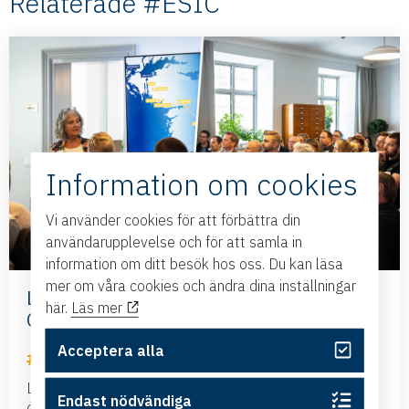
Relaterade #ESIC
Information om cookies
Vi använder cookies för att förbättra din
användarupplevelse och för att samla in
information om ditt besök hos oss. Du kan läsa
mer om våra cookies och ändra dina inställningar
Lokal och regional kompetens behövs för
här.
Läs mer
Ostlänken
Acceptera alla
ESIC
Lokal och regional kompetens stod i centrum när
Endast nödvändiga