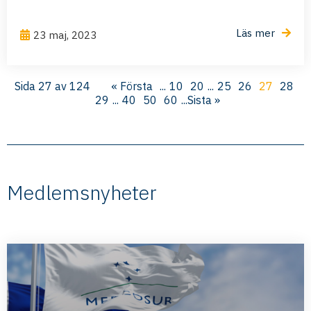
Läs mer
23 maj, 2023
Sida 27 av 124
« Första
...
10
20
...
25
26
27
28
29
...
40
50
60
...
Sista »
Medlemsnyheter