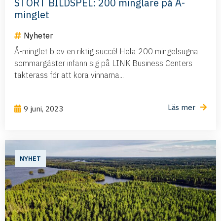
STORT BILDSPEL: 200 minglare på Å-
minglet
Nyheter
Å-minglet blev en riktig succé! Hela 200 mingelsugna
sommargäster infann sig på LINK Business Centers
takterass för att kora vinnarna...
Läs mer
9 juni, 2023
NYHET