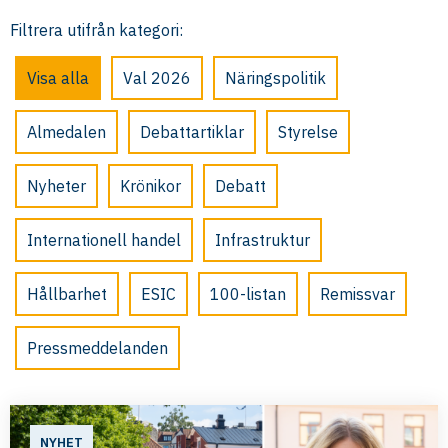
Filtrera utifrån kategori:
Visa alla
Val 2026
Näringspolitik
Almedalen
Debattartiklar
Styrelse
Nyheter
Krönikor
Debatt
Internationell handel
Infrastruktur
Hållbarhet
ESIC
100-listan
Remissvar
Pressmeddelanden
NYHET