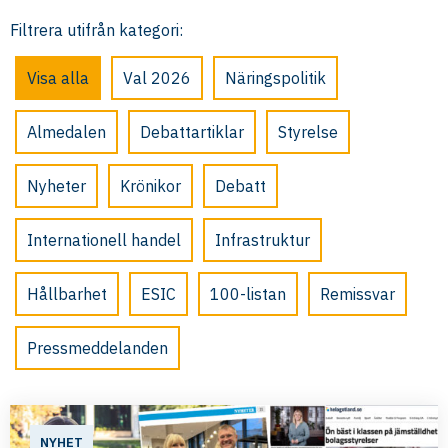
Filtrera utifrån kategori:
Visa alla
Val 2026
Näringspolitik
Almedalen
Debattartiklar
Styrelse
Nyheter
Krönikor
Debatt
Internationell handel
Infrastruktur
Hållbarhet
ESIC
100-listan
Remissvar
Pressmeddelanden
NYHET