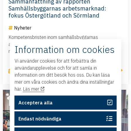
Sammanfattning av rapporten
Samhällsbyggarnas arbetsmarknad:
fokus Östergötland och Sörmland
Nyheter
Kompetensbristen inom samhällsbyggarnas
arbetsmarknad är ett faktum. Branschen behöver få in
Information om cookies
mer kompetens och den behövs nu. Det var tydligt...
Vi använder cookies för att förbättra din
användarupplevelse och för att samla in
Läs mer
19 oktober, 2022
information om ditt besök hos oss. Du kan läsa
mer om våra cookies och ändra dina inställningar
här.
Läs mer
NYHET
Acceptera alla
Endast nödvändiga