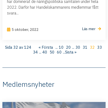
har dominerat de näringspolitiska samtalen under hela
2022. Därför har Handelskammarens medlemmar fått
svara...
Läs mer
5 oktober, 2022
Sida 32 av 124
« Första
...
10
20
...
30
31
32
33
34
...
40
50
60
...
Sista »
Medlemsnyheter