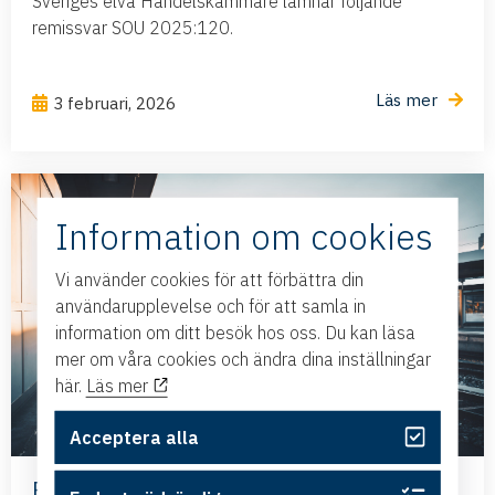
Sveriges elva Handelskammare lämnar följande
remissvar SOU 2025:120.
Läs mer
3 februari, 2026
Information om cookies
Vi använder cookies för att förbättra din
användarupplevelse och för att samla in
information om ditt besök hos oss. Du kan läsa
mer om våra cookies och ändra dina inställningar
här.
Läs mer
Acceptera alla
Färdigställ Ostlänken och stärk