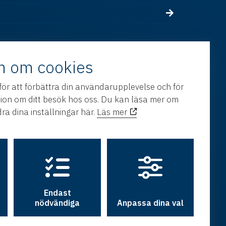
n om cookies
för att förbättra din användarupplevelse och för
tion om ditt besök hos oss. Du kan läsa mer om
ra dina inställningar här.
Läs mer
Endast
nödvändiga
Anpassa dina val
h utveckling av
Hamrén