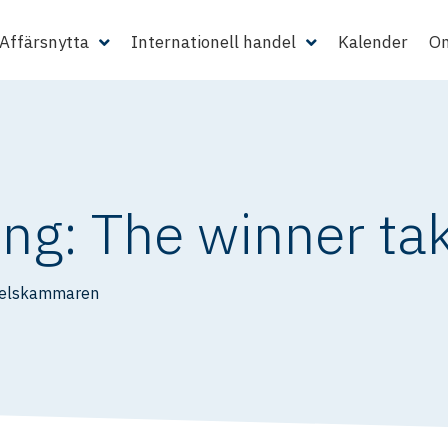
Affärsnytta
Internationell handel
Kalender
Om
ng: The winner take
delskammaren