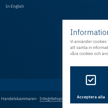
In English
Informatio
Vi använder cookies 
att samla in informa
våra cookies och änd
Acceptera alla
ka Handelskammaren ·
Integritetspolicy
·
Cookies
· Design oc