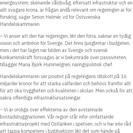
energisystem, skenande våldsvåg, eftersatt infrastruktur och en
allt svagare krona, är frågan ändå relevant om regeringen är för
försiktig, säger Simon Helmér, vd för Östsvenska
Handelskammaren.
– Vi anser att den här regeringen, likt den förra, saknar en tydlig
vision och ambition för Sverige. Det finns ljusglimtar i budgeten,
men i det här läget när bilden av Sverige och svensk
konkurrenskraft försvagas är vi bekymrade över passiviteten,
tillägger Maria Björk Hummelgren, näringspolitisk chef.
Handelskammaren ser positivt på regeringens tillskott på 16
miljarder kronor för att stärka välfärden och behövs framför allt
för att öka tryggheten och kvaliteten i skolan. Men också för att
säkra offentliga infrastruktursatsningar.
– Vi är oroliga över effekterna av den avstannade
bostadsbyggnationen. Vår region står inför omfattande
infrastrukturprojekt med Ostlänken i spetsen, och vi har inte råd
att tappa kompetens i byggsektorn likt det som hände på