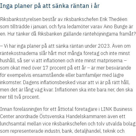
Inga planer på att sänka räntan i år
Riksbanksstyrelsen består av riksbankschefen Erik Thedéen
som tillträdde i januari, och fyra ledamöter varav Aino Bunge är
en. Hur tänker då Riksbanken gällande räntehöjningarna framåt?
– Vi har inga planer på att sänka räntan under 2023. Även om
räntekostnaderna slår hårt mot många företag och inte minst
hushåll, så ser vi att inflationen och inte minst matpriserna –
som ökat med över 17 procent på ett år – är mer besvärande
för exempelvis ensamstående eller barnfamiljer med lägre
inkomster. Dagens inflationsbesked visar att vi är på rätt håll,
men det är lång väg kvar. Inflationen ska inte bara ner, den ska
ner till två procent.
Innan föreläsningen för ett åttiotal företagare i LINK Business
Center anordnade Östsvenska Handelskammaren även ett
lunchsamtal mellan vice riksbankschefen och tolv utvalda bolag
som representerade industri, bank, detaljhandel, teknik och