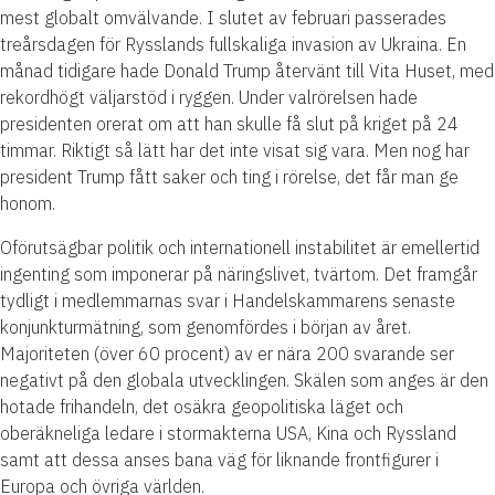
mest globalt omvälvande. I slutet av februari passerades
treårsdagen för Rysslands fullskaliga invasion av Ukraina. En
månad tidigare hade Donald Trump återvänt till Vita Huset, med
rekordhögt väljarstöd i ryggen. Under valrörelsen hade
presidenten orerat om att han skulle få slut på kriget på 24
timmar. Riktigt så lätt har det inte visat sig vara. Men nog har
president Trump fått saker och ting i rörelse, det får man ge
honom.
Oförutsägbar politik och internationell instabilitet är emellertid
ingenting som imponerar på näringslivet, tvärtom. Det framgår
tydligt i medlemmarnas svar i Handelskammarens senaste
konjunkturmätning, som genomfördes i början av året.
Majoriteten (över 60 procent) av er nära 200 svarande ser
negativt på den globala utvecklingen. Skälen som anges är den
hotade frihandeln, det osäkra geopolitiska läget och
oberäkneliga ledare i stormakterna USA, Kina och Ryssland
samt att dessa anses bana väg för liknande frontfigurer i
Europa och övriga världen.