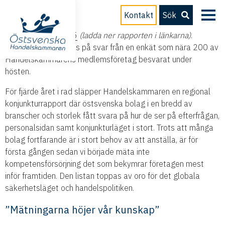
Svaren finns att hitta i Östsvenska Handelskammaren
Kontakt
Sök
rykande färska
Konjunkturrapport för hösten 2025
samt
Exportutsikter 2025
(ladda ner rapporten i länkarna)
.
Rapporterna baseras på svar från en enkät som nära 200 av
Handelskammarens medlemsföretag besvarat under
hösten.
För fjärde året i rad släpper Handelskammaren en regional
konjunkturrapport där östsvenska bolag i en bredd av
branscher och storlek fått svara på hur de ser på efterfrågan,
personalsidan samt konjunkturläget i stort. Trots att många
bolag fortfarande är i stort behov av att anställa, är för
första gången sedan vi började mäta inte
kompetensförsörjning det som bekymrar företagen mest
inför framtiden. Den listan toppas av oro för det globala
säkerhetsläget och handelspolitiken.
”Mätningarna höjer vår kunskap”