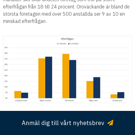
efterfrågan från 18 till 24 procent. Oroväckande är bland de
största företagen med över 500 anställda ser 9 av 10 en
minskad efterfrågan.
Varsel och uppsägningar brukar vara ett tydligt tecken på
Anmäl dig till vårt nyhetsbrev
nedgång i ekonomin. Alltjämt är det långt fler företag som
uppger att de behöver rekrytera än säga upp. Majoriteten,