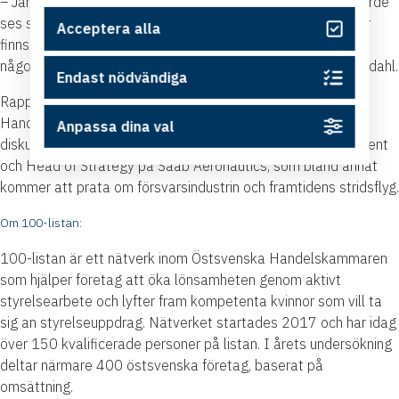
– Jämställdhet är med andra ord en affärsmöjlighet. Det borde
ses som en investering i konkurrenskraft och innovation. Där
Acceptera alla
finns det absolut skäl att hitta extern styrelsekompetens,
något vi kan bistå med i och med 100-listan avslutar Söderdahl.
Endast nödvändiga
Rapporten släpps på onsdag hos Östsvenska
Handelskammaren i Linköping. Presentationen följs av
Anpassa dina val
diskussioner och ett föredrag av Peter Engberg, vice president
och Head of Strategy på Saab Aeronautics, som bland annat
kommer att prata om försvarsindustrin och framtidens stridsflyg.
Om 100-listan:
100-listan är ett nätverk inom Östsvenska Handelskammaren
som hjälper företag att öka lönsamheten genom aktivt
styrelsearbete och lyfter fram kompetenta kvinnor som vill ta
sig an styrelseuppdrag. Nätverket startades 2017 och har idag
över 150 kvalificerade personer på listan. I årets undersökning
deltar närmare 400 östsvenska företag, baserat på
omsättning.