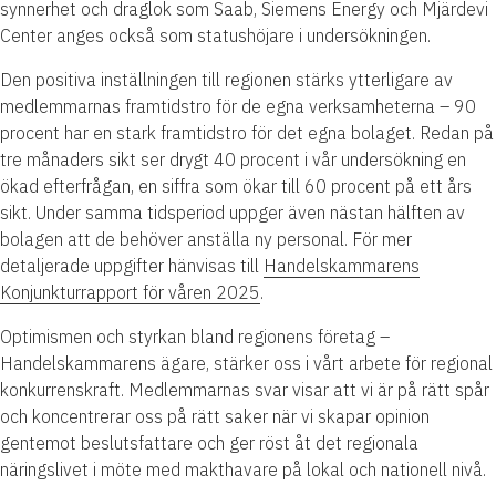
synnerhet och draglok som Saab, Siemens Energy och Mjärdevi
Center anges också som statushöjare i undersökningen.
Den positiva inställningen till regionen stärks ytterligare av
medlemmarnas framtidstro för de egna verksamheterna – 90
procent har en stark framtidstro för det egna bolaget. Redan på
tre månaders sikt ser drygt 40 procent i vår undersökning en
ökad efterfrågan, en siffra som ökar till 60 procent på ett års
sikt. Under samma tidsperiod uppger även nästan hälften av
bolagen att de behöver anställa ny personal. För mer
detaljerade uppgifter hänvisas till
Handelskammarens
Konjunkturrapport för våren 2025
.
Optimismen och styrkan bland regionens företag –
Handelskammarens ägare, stärker oss i vårt arbete för regional
konkurrenskraft. Medlemmarnas svar visar att vi är på rätt spår
och koncentrerar oss på rätt saker när vi skapar opinion
gentemot beslutsfattare och ger röst åt det regionala
näringslivet i möte med makthavare på lokal och nationell nivå.