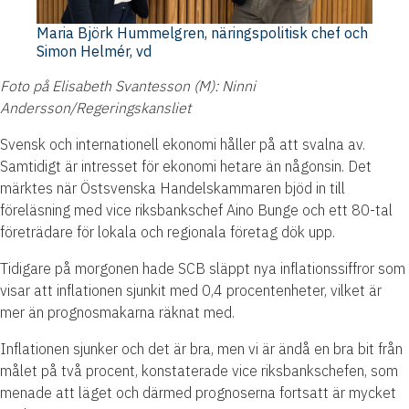
Maria Björk Hummelgren, näringspolitisk chef och
Simon Helmér, vd
Foto på Elisabeth Svantesson (M): Ninni
Andersson/Regeringskansliet
Svensk och internationell ekonomi håller på att svalna av.
Samtidigt är intresset för ekonomi hetare än någonsin. Det
märktes när Östsvenska Handelskammaren bjöd in till
föreläsning med vice riksbankschef Aino Bunge och ett 80-tal
företrädare för lokala och regionala företag dök upp.
Tidigare på morgonen hade SCB släppt nya inflationssiffror som
visar att inflationen sjunkit med 0,4 procentenheter, vilket är
mer än prognosmakarna räknat med.
Inflationen sjunker och det är bra, men vi är ändå en bra bit från
målet på två procent, konstaterade vice riksbankschefen, som
menade att läget och därmed prognoserna fortsatt är mycket