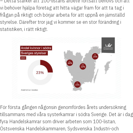
– Detta stärker att 100-listans arbete fortsatt behövs och att
vi behöver hjälpa företag att hitta vägar fram för att ta tag i
frågan på riktigt och börjar arbeta för att uppnå en jämställd
styrelse. Därefter tror jag vi kommer se en stor förändring i
statistiken, i rätt riktigt.
För första gången någonsin genomfördes årets undersökning
tillsammans med våra systerkamrar i södra Sverige. Det är i dag
fyra Handelskamrar som driver arbeten som 100-listan,
Östsvenska Handelskammaren, Sydsvenska Industri-och