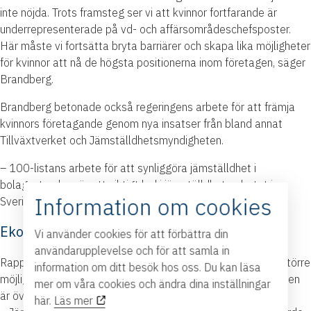
inte nöjda. Trots framsteg ser vi att kvinnor fortfarande är
underrepresenterade på vd- och affärsområdeschefsposter.
Här måste vi fortsätta bryta barriärer och skapa lika möjligheter
för kvinnor att nå de högsta positionerna inom företagen, säger
Brandberg.
Brandberg betonade också regeringens arbete för att främja
kvinnors företagande genom nya insatser från bland annat
Tillväxtverket och Jämställdhetsmyndigheten.
– 100-listans arbete för att synliggöra jämställdhet i
bolagsstyrelser är ett viktigt led i jämställdhetsarbetet i
Information om cookies
Sverige.
Ekonomiska vinster med jämställdhet
Vi använder cookies för att förbättra din
användarupplevelse och för att samla in
Rapporten konstaterar också att jämställda styrelser har större
information om ditt besök hos oss. Du kan läsa
möjlighet att vara mer lönsamma. Jämställda bolag i regionen
mer om våra cookies och ändra dina inställningar
är överrepresenterade bland de företag som går med vinst.
här.
Läs mer