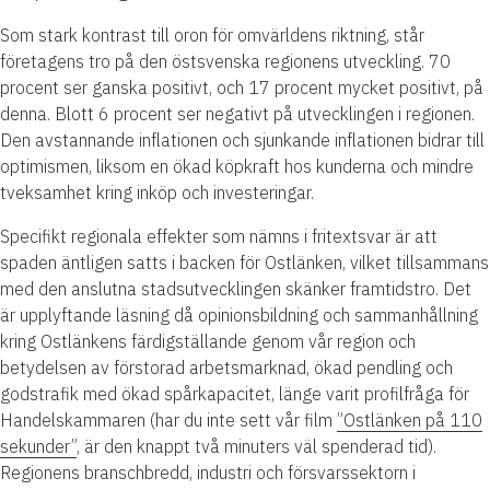
Som stark kontrast till oron för omvärldens riktning, står
företagens tro på den östsvenska regionens utveckling. 70
procent ser ganska positivt, och 17 procent mycket positivt, på
denna. Blott 6 procent ser negativt på utvecklingen i regionen.
Den avstannande inflationen och sjunkande inflationen bidrar till
optimismen, liksom en ökad köpkraft hos kunderna och mindre
tveksamhet kring inköp och investeringar.
Specifikt regionala effekter som nämns i fritextsvar är att
spaden äntligen satts i backen för Ostlänken, vilket tillsammans
med den anslutna stadsutvecklingen skänker framtidstro. Det
är upplyftande läsning då opinionsbildning och sammanhållning
kring Ostlänkens färdigställande genom vår region och
betydelsen av förstorad arbetsmarknad, ökad pendling och
godstrafik med ökad spårkapacitet, länge varit profilfråga för
Handelskammaren (har du inte sett vår film
”Ostlänken på 110
sekunder”
, är den knappt två minuters väl spenderad tid).
Regionens branschbredd, industri och försvarssektorn i