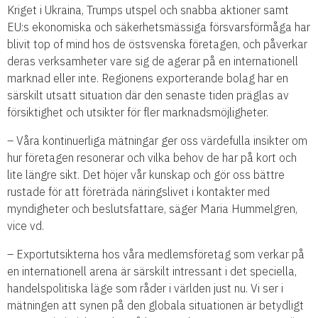
Kriget i Ukraina, Trumps utspel och snabba aktioner samt
EU:s ekonomiska och säkerhetsmässiga försvarsförmåga har
blivit top of mind hos de östsvenska företagen, och påverkar
deras verksamheter vare sig de agerar på en internationell
marknad eller inte. Regionens exporterande bolag har en
särskilt utsatt situation där den senaste tiden präglas av
försiktighet och utsikter för fler marknadsmöjligheter.
– Våra kontinuerliga mätningar ger oss värdefulla insikter om
hur företagen resonerar och vilka behov de har på kort och
lite längre sikt. Det höjer vår kunskap och gör oss bättre
rustade för att företräda näringslivet i kontakter med
myndigheter och beslutsfattare, säger Maria Hummelgren,
vice vd.
– Exportutsikterna hos våra medlemsföretag som verkar på
en internationell arena är särskilt intressant i det speciella,
handelspolitiska läge som råder i världen just nu. Vi ser i
mätningen att synen på den globala situationen är betydligt