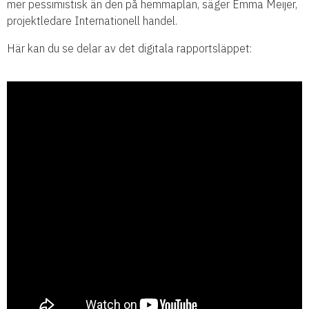
mer pessimistisk än den på hemmaplan, säger Emma Meijer,
projektledare Internationell handel.
Här kan du se delar av det digitala rapportsläppet: