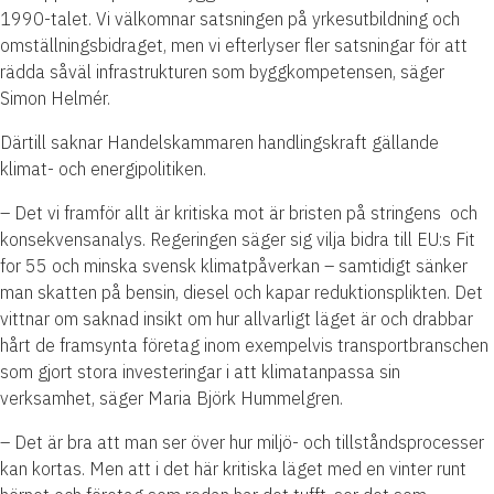
1990-talet. Vi välkomnar satsningen på yrkesutbildning och
omställningsbidraget, men vi efterlyser fler satsningar för att
rädda såväl infrastrukturen som byggkompetensen, säger
Simon Helmér.
Därtill saknar Handelskammaren handlingskraft gällande
klimat- och energipolitiken.
– Det vi framför allt är kritiska mot är bristen på stringens och
konsekvensanalys. Regeringen säger sig vilja bidra till EU:s Fit
for 55 och minska svensk klimatpåverkan – samtidigt sänker
man skatten på bensin, diesel och kapar reduktionsplikten. Det
vittnar om saknad insikt om hur allvarligt läget är och drabbar
hårt de framsynta företag inom exempelvis transportbranschen
som gjort stora investeringar i att klimatanpassa sin
verksamhet, säger Maria Björk Hummelgren.
– Det är bra att man ser över hur miljö- och tillståndsprocesser
kan kortas. Men att i det här kritiska läget med en vinter runt