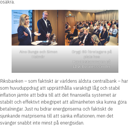
osäkra.
Aino Bunge och Simon
Drygt 80 företagare på
Helmér
plats hos
Handelskammaren på
LINK Business Center
Riksbanken – som faktiskt är världens äldsta centralbank – har
som huvuduppdrag att upprätthålla varaktigt låg och stabil
inflation jämte att bidra till att det finansiella systemet är
stabilt och effektivt inbegripet att allmänheten ska kunna göra
betalningar. Just nu bidrar energipriserna och faktiskt de
sjunkande matpriserna till att sänka inflationen, men det
svänger snabbt inte minst på energisidan.