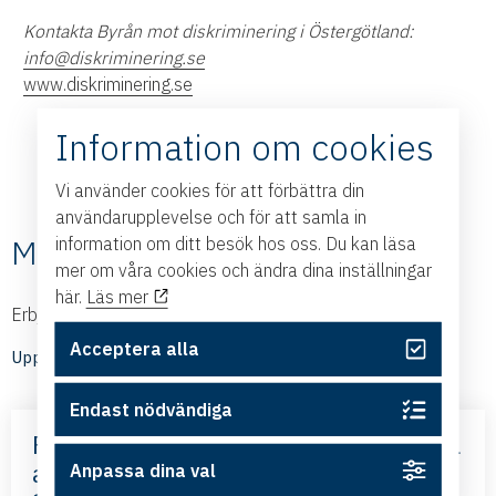
Kontakta Byrån mot diskriminering i Östergötland:
info@diskriminering.se
www.diskriminering.se
Information om cookies
Vi använder cookies för att förbättra din
användarupplevelse och för att samla in
Medlemmarnas nyheter
information om ditt besök hos oss. Du kan läsa
mer om våra cookies och ändra dina inställningar
här.
Läs mer
Erbjudanden och nyheter från våra medlemmar
Acceptera alla
Upptäck medlemmarnas nyheter
Endast nödvändiga
Frihandelsavtalet med Mercosur – nya
affärsmöjligheter – med Business
Anpassa dina val