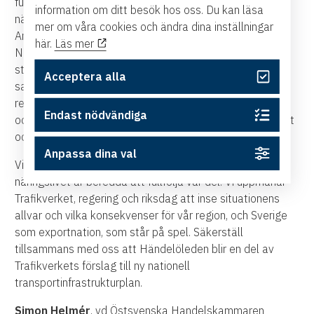
fullfölja ambitionerna i regeringens direktiv att stötta
information om ditt besök hos oss. Du kan läsa
näringslivet med nödvändiga åtgärder i infrastrukturen.
mer om våra cookies och ändra dina inställningar
Anslutningen mellan E4/E22 och riksväg 51 till
här.
Läs mer
Norrköpings hamn är också ett prioriterat objekt i den
storregionala samverkan för transportinfrastruktur där
Acceptera alla
sammanlagt sju regioner och över 50 kommuner är
representerade. Här finns tydliga kopplingar till Örebro
Endast nödvändiga
och Hallsberg som viktiga logistiknoder med ökad import
och export via Norrköpings hamn.
Anpassa dina val
Vi som företrädare för regionen, kommunerna och
näringslivet är beredda att fullfölja vår del. Vi uppmanar
Trafikverket, regering och riksdag att inse situationens
allvar och vilka konsekvenser för vår region, och Sverige
som exportnation, som står på spel. Säkerställ
tillsammans med oss att Händelöleden blir en del av
Trafikverkets förslag till ny nationell
transportinfrastrukturplan.
Simon Helmér
, vd Östsvenska Handelskammaren