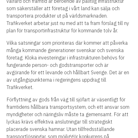
välfärd och framtid är beroende av pålitlig infrastruktur
som säkerställer att företag i vårt land kan sälja och
transportera produkter ut på världsmarknaden.
Trafikverket arbetar just nu med att ta fram förslag till ny
plan för transportinfrastruktur för kommande tolv år.
Vilka satsningar som prioriteras där kommer att påverka
många kommande generationer svenskar och svenska
företag. Kloka investeringar i infrastrukturen behövs för
fungerande person- och godstransporter och är
avgörande för ett levande och hållbart Sverige. Det är en
av utgångspunkterna i regeringens uppdrag till
Trafikverket.
Förflyttning av gods från väg till sjöfart är väsentligt för
framtidens hållbara transportsystem, och ett ansvar som
myndigheter och näringsliv måste ta gemensamt. För att
lyckas krävs effektiva anslutningar till strategiskt
placerade svenska hamnar. Utan tillfredsställande
transportlösningar, som möjliggör konkurrens på