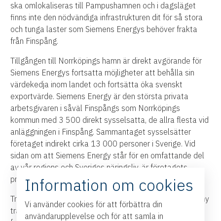
ska omlokaliseras till Pampushamnen och i dagsläget
finns inte den nödvändiga infrastrukturen dit för så stora
och tunga laster som Siemens Energys behöver frakta
från Finspång.
Tillgången till Norrköpings hamn är direkt avgörande för
Siemens Energys fortsatta möjligheter att behålla sin
värdekedja inom landet och fortsätta öka svenskt
exportvärde. Siemens Energy är den största privata
arbetsgivaren i såväl Finspångs som Norrköpings
kommun med 3 500 direkt sysselsatta, de allra flesta vid
anläggningen i Finspång. Sammantaget sysselsätter
företaget indirekt cirka 13 000 personer i Sverige. Vid
sidan om att Siemens Energy står för en omfattande del
av vår regions och Sveriges näringsliv, är företagets
produkter en viktig pusselbit i hållbara energisystem.
Information om cookies
Trafikverkets och statens agerande för Händelöleden i ny
Vi använder cookies för att förbättra din
transportinfrastrukturplan är helt nödvändig för att
användarupplevelse och för att samla in