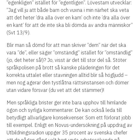
”egenkligen” istället för ”egentligen”. Lövestam utvecklar:
”Jag vill ju att både barn och vuxna i min närhet ska veta
att det heter ’dra alla över en kam’ och inte ’dra alla över
en kant’ för att de inte ska bli dömda av andra människor”
(Svt 13/9).
Blir man så dömd för att man skriver ”dem” när det ska
vara ”de”, eller säger ”omständig” istället för ”omständlig”
(jo, det heter så!)? Jo, visst är det till stor del så. Stöter
språkpolisen på brott så kanske pläderingen för det
korrekta uttalet eller stavningen alltid blir så högljudd –
men nog agerar den tystlåtna rättsinstansen och dömer
utan vidare försvar (du vet att det stämmer)!
Men språkliga brister ger inte bara upphov till himlande
ögon och syrliga kommentarer. De kan också leda till
betydligt allvarligare konsekvenser. Som ett förlorat jobb
till exempel. Enligt en Novus-undersökning på uppdrag av
Utbildningsradion uppger 35 procent av svenska chefer