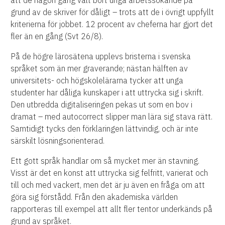
att de någon gång valt bort unga arbetssökande på
grund av de skriver för dåligt – trots att de i övrigt uppfyllt
kriterierna för jobbet. 12 procent av cheferna har gjort det
fler än en gång (Svt 26/8).
På de högre lärosätena upplevs bristerna i svenska
språket som än mer graverande; nästan hälften av
universitets- och högskolelärarna tycker att unga
studenter har dåliga kunskaper i att uttrycka sig i skrift.
Den utbredda digitaliseringen pekas ut som en bov i
dramat – med autocorrect slipper man lära sig stava rätt.
Samtidigt tycks den förklaringen lättvindig, och är inte
särskilt lösningsorienterad.
Ett gott språk handlar om så mycket mer än stavning.
Visst är det en konst att uttrycka sig felfritt, varierat och
till och med vackert, men det är ju även en fråga om att
göra sig förstådd. Från den akademiska världen
rapporteras till exempel att allt fler tentor underkänds på
grund av språket.